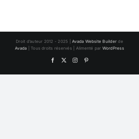
Droit d’auteur 2012 - 2025 |
Avada Website Builder
de
Avada
| Tous droits réservés | Alimenté par
WordPress
Facebook
Twitter
Instagram
Pinterest