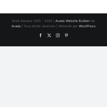
Droit d’auteur 2012 - 2025 |
Avada Website Builder
de
Avada
| Tous droits réservés | Alimenté par
WordPress
Facebook
Twitter
Instagram
Pinterest