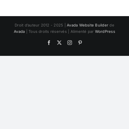
Droit d’auteur 2012 - 2025 |
Avada Website Builder
de
Avada
| Tous droits réservés | Alimenté par
WordPress
Facebook
Twitter
Instagram
Pinterest